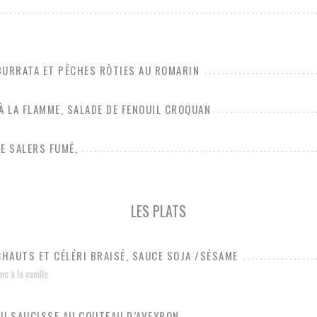
BURRATA ET PÊCHES RÔTIES AU ROMARIN
À LA FLAMME, SALADE DE FENOUIL CROQUAN
E SALERS FUMÉ,
LES PLATS
CHAUTS ET CÉLÉRI BRAISÉ, SAUCE SOJA /SÉSAME
c à la vanille
OU SAUCISSE AU COUTEAU D’AVEYRON,