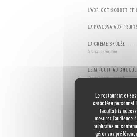
L’ABRICOT SORBET ET 
LA PAVLOVA AUX FRUI
LA CRÈME BRÛLÉE
À la vanille bourbon
LE MI-CUIT AU CHOCOL
Crème glacée au yaourt
Le restaurant et ses
LE PLATEAU DE FROMA
caractère personnel. L
Et condiments
facultatifs nécess
mesurer l'audience du
LE TROU DIGESTIF
publicités ou contenu
Framboise ou Poire
gérer vos préférence