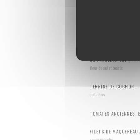
OS À MOELLE RÔTI,
fleur de sel et toasts
TERRINE DE COCHON,
pistaches
TOMATES ANCIENNES, 
FILETS DE MAQUEREAU 
sauce gribiche