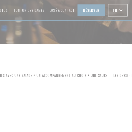
((OUVRE UNE NOUVELLE FENÊTRE))
FR
OTOS
TONTON DES DAMES
ACCÈS/CONTACT
RÉSERVER
Face
Inst
IES AVEC UNE SALADE + UN ACCOMPAGNEMENT AU CHOIX + UNE SAUCE
LES DESSER