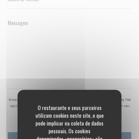
De acordo com a legislação de proteção de dados, tem o direito de se opor a comunicações de marketing. Pode
registar-se na Lista Robinson através de
robinson.pt
. Para mais informações sobre o tratamento dos seus
O restaurante e seus parceiros
dados, consulte a nossa
política de privacidade
.
utilizam cookies neste site, o que
pode implicar na coleta de dados
pessoais. Os cookies
denominados «necessários» são