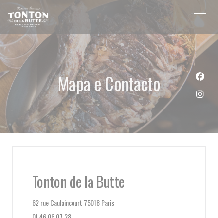
Painel de Gerenciamento de Cookies
Mapa e Contacto
Face
Inst
Tonton de la Butte
((abre numa nova janela))
62 rue Caulaincourt 75018 Paris
01 46 06 07 28