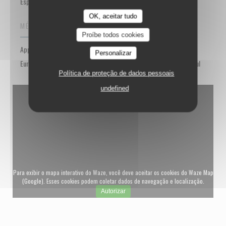
Esplanada
OK, aceitar tudo
MÉTODOS DE PAGAMENTO
Proíbe todos cookies
Apple Pay, Ticket Restaurante, Pagamento sem contato,
Personalizar
Eurocard/Mastercard, Dinheiro, Visa, American Express, Cartão Azul
Política de proteção de dados pessoais
undefined
Para exibir o mapa interativo do Waze, você deve aceitar os cookies do Waze Map
(Google). Esses cookies podem coletar dados de navegação e localização.
Autorizar