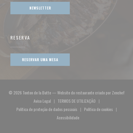
NEWSLETTER
RESERVA
RESERVAR UMA MESA
((abr
© 2026 Tonton de la Butte — Website do restaurante criado por
Zenchef
Aviso Legal
TERMOS DE UTILIZAÇÃO
((abre numa nova janela))
((abre numa nova janela))
Política de proteção de dados pessoais
Política de cookies
((abre numa nova janela))
((abre numa nova jan
Acessibilidade
((abre numa nova janela))