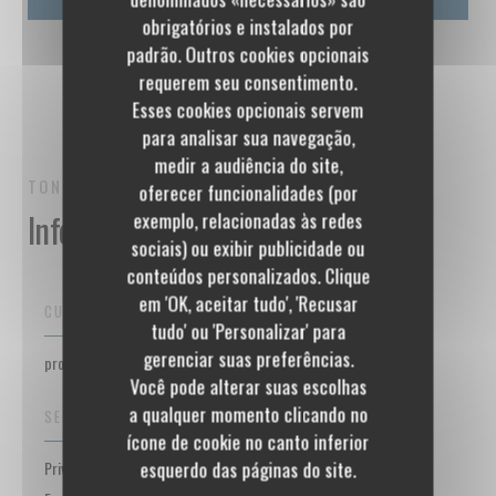
obrigatórios e instalados por
padrão. Outros cookies opcionais
requerem seu consentimento.
Esses cookies opcionais servem
para analisar sua navegação,
medir a audiência do site,
TONTON DE LA BUTTE
PARIS
oferecer funcionalidades (por
Informações gerais
exemplo, relacionadas às redes
sociais) ou exibir publicidade ou
conteúdos personalizados. Clique
em 'OK, aceitar tudo', 'Recusar
CULINÁRIA
tudo' ou 'Personalizar' para
gerenciar suas preferências.
produtos frescos, Caseiro
Você pode alterar suas escolhas
a qualquer momento clicando no
SERVIÇOS
ícone de cookie no canto inferior
esquerdo das páginas do site.
Privatização, Acesso para pessoas com mobilidade reduzida,