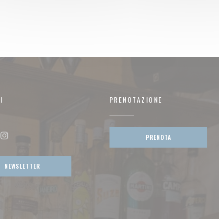
I
PRENOTAZIONE
PRENOTA
ok ((apre una nuova finestra))
Instagram ((apre una nuova finestra))
NEWSLETTER