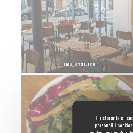
IMG_9491.JPG
Il ristorante e i s
personali. I cookie
cookies opzionali rich