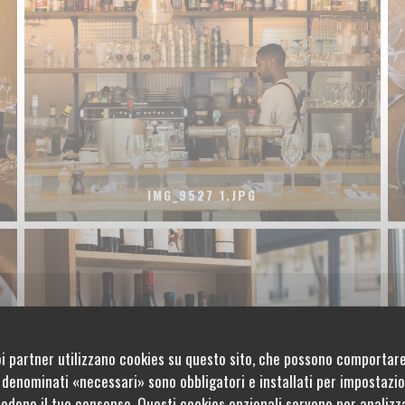
IMG_9527 1.JPG
uoi partner utilizzano cookies su questo sito, che possono comportare
s denominati «necessari» sono obbligatori e installati per impostazion
iedono il tuo consenso. Questi cookies opzionali servono per analizz