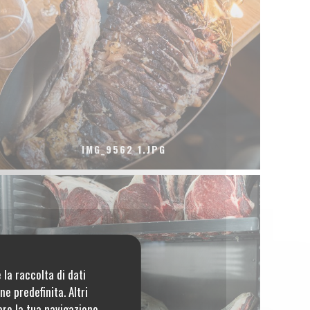
IMG_9562 1.JPG
 la raccolta di dati
e predefinita. Altri
are la tua navigazione,